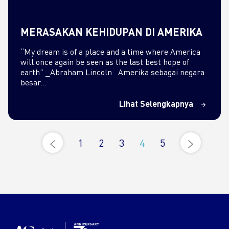
MERASAKAN KEHIDUPAN DI AMERIKA
“My dream is of a place and a time where America
will once again be seen as the last best hope of
earth” _Abraham Lincoln Amerika sebagai negara
besar…
Lihat Selengkapnya
1
2
3
4
5