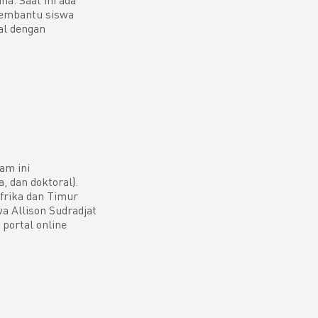
membantu siswa
al dengan
am ini
 dan doktoral).
frika dan Timur
a Allison Sudradjat
portal online