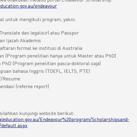
education.gov.au/endeavour
l untuk mengikuti program, yakni:
Translate dan legalisir) atau Passpor
dan Ijazah Akademis
taran formal ke institusi di Australia
an (Program penelitian hanya untuk Master atau PhD)
PhD (Program penelitian pasca-doktoral saja)
puan bahasa Inggris (TOEFL, IELTS, PTE)
V/Resume
ndasi (referee report)
silahkan kunjungi website berikut:
naleducation.gov.au/Endeavour%20program/Scholarshipsand-
default.aspx