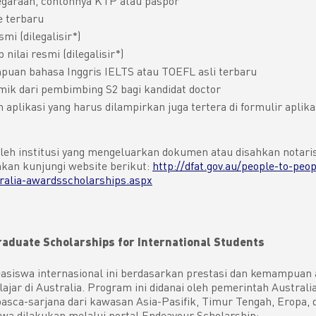
garaan, contohnya KTP atau paspor
e terbaru
mi (dilegalisir*)
 nilai resmi (dilegalisir*)
puan bahasa Inggris IELTS atau TOEFL asli terbaru
ik dari pembimbing S2 bagi kandidat doctor
aplikasi yang harus dilampirkan juga tertera di formulir aplika
 oleh institusi yang mengeluarkan dokumen atau disahkan notaris
hkan kunjungi website berikut:
http://dfat.gov.au/people-to-peop
ralia-awardsscholarships.aspx
aduate Scholarships for International Students
asiswa internasional ini berdasarkan prestasi dan kemampuan
ajar di Australia. Program ini didanai oleh pemerintah Australi
sca-sarjana dari kawasan Asia-Pasifik, Timur Tengah, Eropa, 
wa dilakukan melalui portal Endeavour Scholarship: