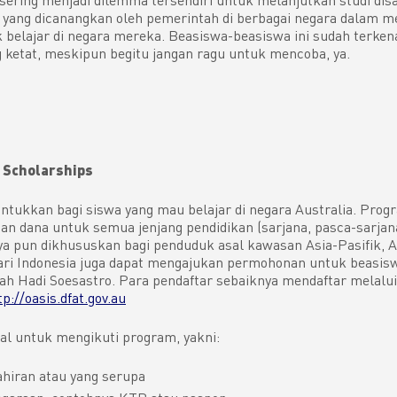
 yang dicanangkan oleh pemerintah di berbagai negara dalam 
k belajar di negara mereka. Beasiswa-beasiswa ini sudah terken
 ketat, meskipun begitu jangan ragu untuk mencoba, ya.
 Scholarships
untukkan bagi siswa yang mau belajar di negara Australia. Progr
 dana untuk semua jenjang pendidikan (sarjana, pasca-sarjana,
a pun dikhususkan bagi penduduk asal kawasan Asia-Pasifik, A
ri Indonesia juga dapat mengajukan permohonan untuk beasisw
h Hadi Soesastro. Para pendaftar sebaiknya mendaftar melalui 
tp://oasis.dfat.gov.au
l untuk mengikuti program, yakni:
ahiran atau yang serupa