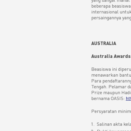
beberapa beasiswa
internasional untu
persaingannya yang
AUSTRALIA
Australia Awards
Beasiswa ini diper
menawarkan bantuan
Para pendaftaranny
Tengah. Pelamar da
Prize maupun Hadia
bernama OASIS:
ht
Persyaratan minima
Salinan akta kel