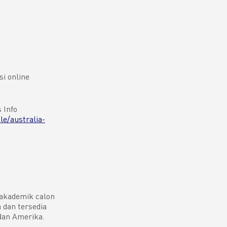
si online
 Info
le/australia-
 akademik calon
a dan tersedia
dan Amerika.