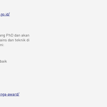
go.id/
jang PhD dan akan
ains dan teknik di
ni:
baik
inga-award/