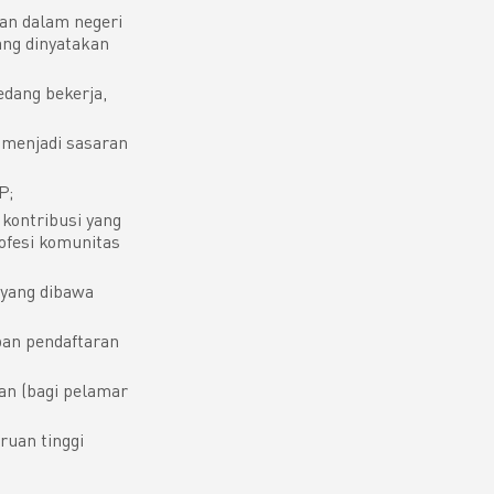
an dalam negeri
ang dinyatakan
dang bekerja,
 menjadi sasaran
P;
 kontribusi yang
rofesi komunitas
 yang dibawa
pan pendaftaran
an (bagi pelamar
ruan tinggi