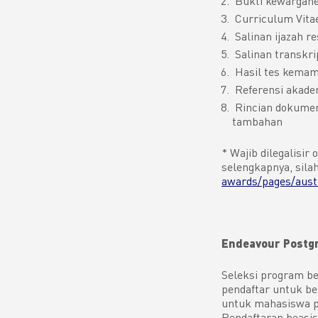
Bukti kewargane
Curriculum Vita
Salinan ijazah res
Salinan transkrip
Hasil tes kemam
Referensi akadem
Rincian dokumen 
tambahan
* Wajib dilegalisir
selengkapnya, sila
awards/pages/aust
Endeavour Postgr
Seleksi program be
pendaftar untuk bel
untuk mahasiswa pa
Pendaftaran beasis