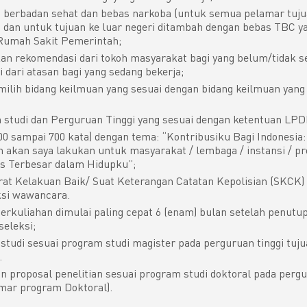
 berbadan sehat dan bebas narkoba (untuk semua pelamar tuju
i) dan untuk tujuan ke luar negeri ditambah dengan bebas TBC y
 Rumah Sakit Pemerintah;
n rekomendasi dari tokoh masyarakat bagi yang belum/tidak se
 dari atasan bagi yang sedang bekerja;
ilih bidang keilmuan yang sesuai dengan bidang keilmuan yang
studi dan Perguruan Tinggi yang sesuai dengan ketentuan LPD
00 sampai 700 kata) dengan tema: “Kontribusiku Bagi Indonesia:
an akan saya lakukan untuk masyarakat / lembaga / instansi / p
es Terbesar dalam Hidupku”;
at Kelakuan Baik/ Suat Keterangan Catatan Kepolisian (SKCK)
ksi wawancara.
erkuliahan dimulai paling cepat 6 (enam) bulan setelah penutu
seleksi;
studi sesuai program studi magister pada perguruan tinggi tuju
.
n proposal penelitian sesuai program studi doktoral pada pergu
amar program Doktoral).