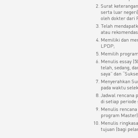
Surat keterangan
serta luar neger
oleh dokter dari
Telah mendapatka
atau rekomendasi
Memiliki dan mem
LPDP;
Memilih program 
Menulis essay (5
telah, sedang, d
saya” dan “Suks
Menyerahkan Sur
pada waktu sele
Jadwal rencana p
di setiap periode 
Menulis rencana 
program Master)
Menulis ringkasa
tujuan (bagi pel