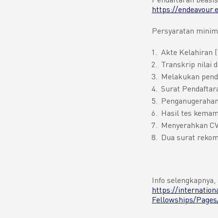
https://endeavour.
Persyaratan minima
Akte Kelahiran (
Transkrip nilai 
Melakukan pendaf
Surat Pendaftar
Penganugerahan 
Hasil tes kemam
Menyerahkan C
Dua surat rekome
Info selengkapnya, 
https://internatio
Fellowships/Pages/