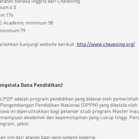
atan bahasa Inggris dari Chevening:
mum 6.5
m 176
E Academic minimum 58
minimum 79
 silahkan kunjungi website berikut:
http://www.chevening.org/
ngelola Dana Pendidikan)
PDP adalah program pendidikan yang didanai oleh pemerintah 
Pengembangan Pendidikan Nasional (DPPN) yang dikelola oleh
iswa ini diperuntukkan bagi pelamar studi program Master mau
mampuan akademik dan kepemimpinan yang cukup tinggi. Pers
ogram, yakni:
n izin dari atasan bagi yang sedang bekerja;