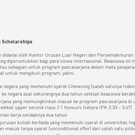
g Scholarships
ni didanai oleh Kantor Urusan Luar Negeri dan Persemakmuran 
yang diperuntukkan bagi para siswa internasional. Beasiswa ini
tau sebagian untuk program pascasarjana dalam mata pelajara
l untuk mengikuti program, yakni:
 negara yang memenuhi syarat Chevening (salah satunya Indon
 ke negara asal sekurangnya dua tahun setelah beasiswa berak
arjana yang memungkinkan masuk ke program pascasarjana di u
edikat upper second class 2:1 honours (setara IPK 3.33 – 3.67)
man kerja setidaknya dua tahun
jurusan kuliah berbeda yang memenuhi syarat di universitas Ing
 masuk tanpa syarat (unconditional offer) dari salah satu pilih