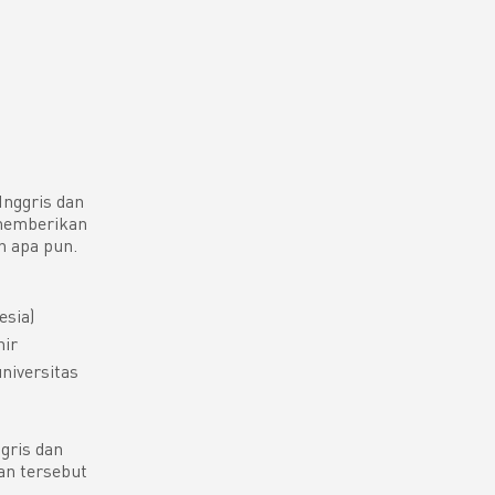
Inggris dan
 memberikan
n apa pun.
esia)
hir
niversitas
gris dan
an tersebut