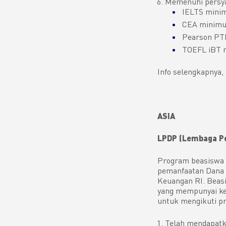
Memenuhi persyar
IELTS mini
CEA minimu
Pearson PT
TOEFL iBT 
Info selengkapnya,
ASIA
LPDP (Lembaga Pe
Program beasiswa L
pemanfaatan Dana 
Keuangan RI. Beas
yang mempunyai ke
untuk mengikuti pr
Telah mendapatka