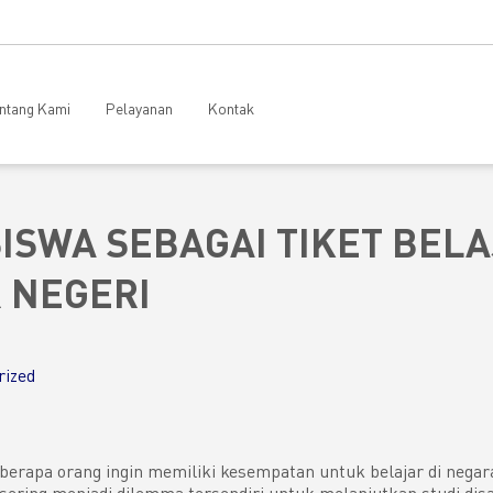
ntang Kami
Pelayanan
Kontak
ISWA SEBAGAI TIKET BELA
 NEGERI
rized
eberapa orang ingin memiliki kesempatan untuk belajar di negar
sering menjadi dilemma tersendiri untuk melanjutkan studi disan