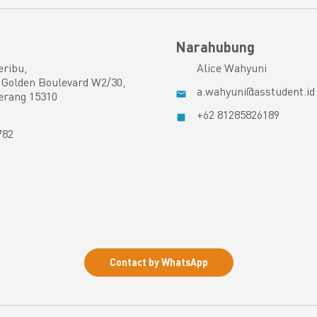
Narahubung
eribu,
Alice Wahyuni
Golden Boulevard W2/30,
a.wahyuni@asstudent.id
erang 15310
+62 81285826189
782
Contact by WhatsApp