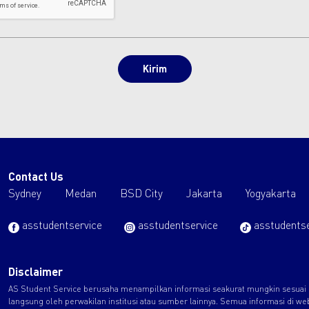
Contact Us
Sydney
Medan
BSD City
Jakarta
Yogyakarta
asstudentservice
asstudentservice
asstudentse
Disclaimer
AS Student Service berusaha menampilkan informasi seakurat mungkin sesuai de
langsung oleh perwakilan institusi atau sumber lainnya. Semua informasi di we