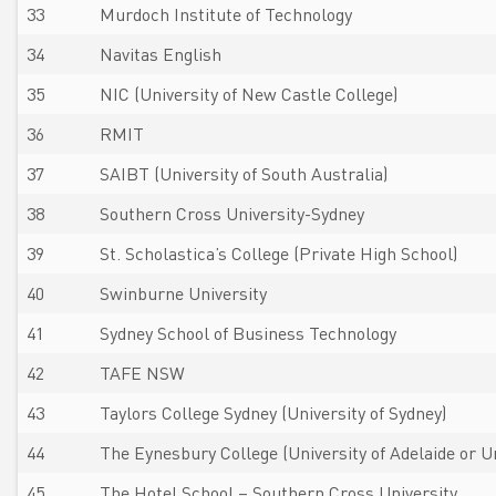
33
Murdoch Institute of Technology
34
Navitas English
35
NIC (University of New Castle College)
36
RMIT
37
SAIBT (University of South Australia)
38
Southern Cross University-Sydney
39
St. Scholastica’s College (Private High School)
40
Swinburne University
41
Sydney School of Business Technology
42
TAFE NSW
43
Taylors College Sydney (University of Sydney)
44
The Eynesbury College (University of Adelaide or Un
45
The Hotel School – Southern Cross University