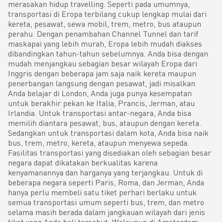
merasakan hidup travelling. Seperti pada umumnya,
transportasi di Eropa terbilang cukup lengkap mulai dari
kereta, pesawat, sewa mobil, trem, metro, bus ataupun
perahu. Dengan penambahan Channel Tunnel dan tarif
maskapai yang lebih murah, Eropa lebih mudah diakses
dibandingkan tahun-tahun sebelumnya. Anda bisa dengan
mudah menjangkau sebagian besar wilayah Eropa dari
Inggris dengan beberapa jam saja naik kereta maupun
penerbangan langsung dengan pesawat, jadi misalkan
Anda belajar di London, Anda juga punya kesempatan
untuk berakhir pekan ke Italia, Prancis, Jerman, atau
Irlandia. Untuk transportasi antar-negara, Anda bisa
memilih diantara pesawat, bus, ataupun dengan kereta.
Sedangkan untuk transportasi dalam kota, Anda bisa naik
bus, trem, metro, kereta, ataupun menyewa sepeda.
Fasilitas transportasi yang disediakan oleh sebagian besar
negara dapat dikatakan berkualitas karena
kenyamanannya dan harganya yang terjangkau. Untuk di
beberapa negara seperti Paris, Roma, dan Jerman, Anda
hanya perlu membeli satu tiket perhari berlaku untuk
semua transportasi umum seperti bus, trem, dan metro
selama masih berada dalam jangkauan wilayah dari jenis
tiket yang Anda beli tersebut. Walaupun di Amsterdam