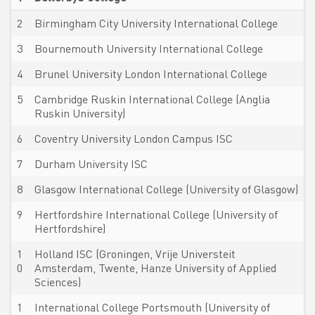
2
Birmingham City University International College
3
Bournemouth University International College
4
Brunel University London International College
5
Cambridge Ruskin International College (Anglia
Ruskin University)
6
Coventry University London Campus ISC
7
Durham University ISC
8
Glasgow International College (University of Glasgow)
9
Hertfordshire International College (University of
Hertfordshire)
1
Holland ISC (Groningen, Vrije Universteit
0
Amsterdam, Twente, Hanze University of Applied
Sciences)
1
International College Portsmouth (University of