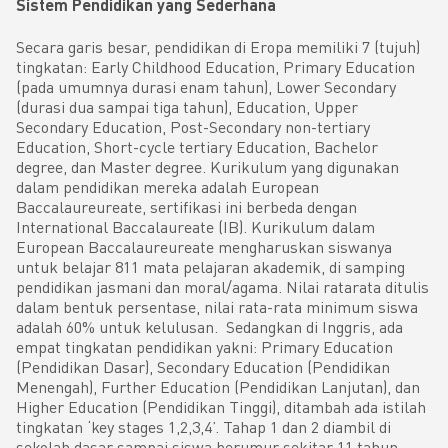
Sistem Pendidikan yang Sederhana
Secara garis besar, pendidikan di Eropa memiliki 7 (tujuh)
tingkatan: Early Childhood Education, Primary Education
(pada umumnya durasi enam tahun), Lower Secondary
(durasi dua sampai tiga tahun), Education, Upper
Secondary Education, Post-Secondary non-tertiary
Education, Short-cycle tertiary Education, Bachelor
degree, dan Master degree. Kurikulum yang digunakan
dalam pendidikan mereka adalah European
Baccalaureureate, sertifikasi ini berbeda dengan
International Baccalaureate (IB). Kurikulum dalam
European Baccalaureureate mengharuskan siswanya
untuk belajar 811 mata pelajaran akademik, di samping
pendidikan jasmani dan moral/agama. Nilai ratarata ditulis
dalam bentuk persentase, nilai rata-rata minimum siswa
adalah 60% untuk kelulusan. Sedangkan di Inggris, ada
empat tingkatan pendidikan yakni: Primary Education
(Pendidikan Dasar), Secondary Education (Pendidikan
Menengah), Further Education (Pendidikan Lanjutan), dan
Higher Education (Pendidikan Tinggi), ditambah ada istilah
tingkatan ‘key stages 1,2,3,4’. Tahap 1 dan 2 diambil di
sekolah dasar sampai siswa berumur sekitar 11 tahun