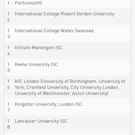
1
Portsmouth)
1
International College Robert Gordon University
2
1
International College Wales Swansea
3
1
Istituto Marangoni ISC
4
1
Keele University ISC
5
1
KIC London (University of Birmingham, University of
6
York, Cranfield University, City University London,
University of Westminster, Aston University)
1
Kingston University, London ISC
7
1
Lancaster University ISC
8