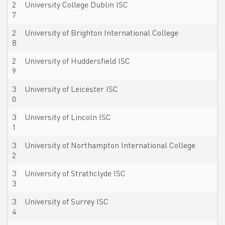
2
University College Dublin ISC
7
2
University of Brighton International College
8
2
University of Huddersfield ISC
9
3
University of Leicester ISC
0
3
University of Lincoln ISC
1
3
University of Northampton International College
2
3
University of Strathclyde ISC
3
3
University of Surrey ISC
4