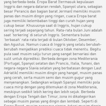
yang berbeda-beda. Eropa Barat (termasuk kepulauan
Inggris dan negara dataran rendah, Spanyol utara, sebagian
besar Perancis dan bagian barat Jerman) memiliki musim
panas dan musim dingin yang ringan, cuaca Eropa barat
juga memiliki kelembaban tinggi dan curah hujan yang
cukup besar. Khususnya saat di Inggris, hujan cukup
sering terjadi sepanjang tahun. Rata-rata bulan Juni adalah
saat ‘terkering’ di seluruh Inggris. Sementara bulan
‘terbasah’ rata-rata terjadi di bulan Oktober, Desember,
dan Agustus. Namun cuaca di Inggris yang selalu berubah-
berubah menjadikan prediksi cuaca tidak menentu. Begitu
pula saat musim salju turun yang sangat bervariasi dan
sulit untuk diprediksi. Berbeda dengan zona Mediterania
(Portugal, Spanyol selatan dan Prancis, Italia, Yunani, dan
negara-negara Slavia selatan yang berbatasan dengan Laut
Adriatik) memiliki musim dingin yang hangat, musim panas
yang cerah, serta musim semi dan musim gugur yang
menyenangkan. Sedangkan wilayah Spanyol memiliki pola
cuaca mirip dengan yang ditemukan di zona Mediterania,
meskipun sedikit lebih kering dan lebih sejuk. Berbeda
dengan Eropa Tengah dan Timur, zona ini dikategorikan
sebagai musim panas yang dingin dan lembab. Seperti di
Eropa Barat, musim panasnya ringan, tetapi musim dingin