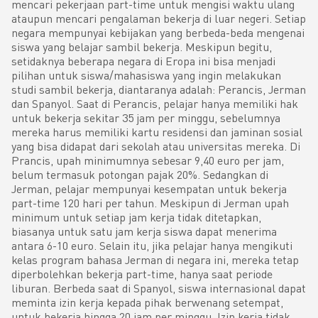
mencari pekerjaan part-time untuk mengisi waktu ulang
ataupun mencari pengalaman bekerja di luar negeri. Setiap
negara mempunyai kebijakan yang berbeda-beda mengenai
siswa yang belajar sambil bekerja. Meskipun begitu,
setidaknya beberapa negara di Eropa ini bisa menjadi
pilihan untuk siswa/mahasiswa yang ingin melakukan
studi sambil bekerja, diantaranya adalah: Perancis, Jerman
dan Spanyol. Saat di Perancis, pelajar hanya memiliki hak
untuk bekerja sekitar 35 jam per minggu, sebelumnya
mereka harus memiliki kartu residensi dan jaminan sosial
yang bisa didapat dari sekolah atau universitas mereka. Di
Prancis, upah minimumnya sebesar 9,40 euro per jam,
belum termasuk potongan pajak 20%. Sedangkan di
Jerman, pelajar mempunyai kesempatan untuk bekerja
part-time 120 hari per tahun. Meskipun di Jerman upah
minimum untuk setiap jam kerja tidak ditetapkan,
biasanya untuk satu jam kerja siswa dapat menerima
antara 6-10 euro. Selain itu, jika pelajar hanya mengikuti
kelas program bahasa Jerman di negara ini, mereka tetap
diperbolehkan bekerja part-time, hanya saat periode
liburan. Berbeda saat di Spanyol, siswa internasional dapat
meminta izin kerja kepada pihak berwenang setempat,
untuk bekerja hingga 20 jam per minggu. Izin kerja tidak