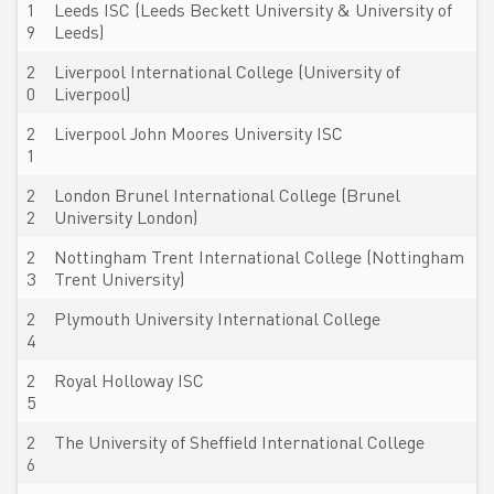
1
Leeds ISC (Leeds Beckett University & University of
9
Leeds)
2
Liverpool International College (University of
0
Liverpool)
2
Liverpool John Moores University ISC
1
2
London Brunel International College (Brunel
2
University London)
2
Nottingham Trent International College (Nottingham
3
Trent University)
2
Plymouth University International College
4
2
Royal Holloway ISC
5
2
The University of Sheffield International College
6